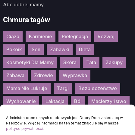
Abc dobrej mamy
Chmura tagów
Ciąża
Karmienie
Pielęgnacja
Rozwój
Pokoik
Sen
Zabawki
Dieta
Kosmetyki Dla Mamy
Skóra
Tata
Zakupy
Zabawa
Zdrowie
Wyprawka
Mama Nie Lukruje
Targi
Bezpieczeństwo
Wychowanie
Laktacja
Ból
Macierzyństwo
Patronat
Konkurs
Wydarzenia
Administratorem danych osobowych jest Dobry Dom z siedzibą w
Rzeszowie. Więcej informacji na ten temat znajduje się w naszej
polityce prywatności
.