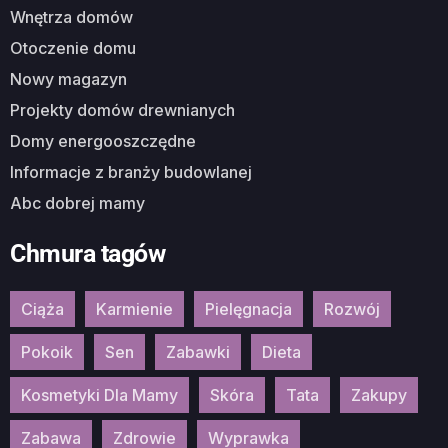
Wnętrza domów
Otoczenie domu
Nowy magazyn
Projekty domów drewnianych
Domy energooszczędne
Informacje z branży budowlanej
Abc dobrej mamy
Chmura tagów
Ciąża
Karmienie
Pielęgnacja
Rozwój
Pokoik
Sen
Zabawki
Dieta
Kosmetyki Dla Mamy
Skóra
Tata
Zakupy
Zabawa
Zdrowie
Wyprawka