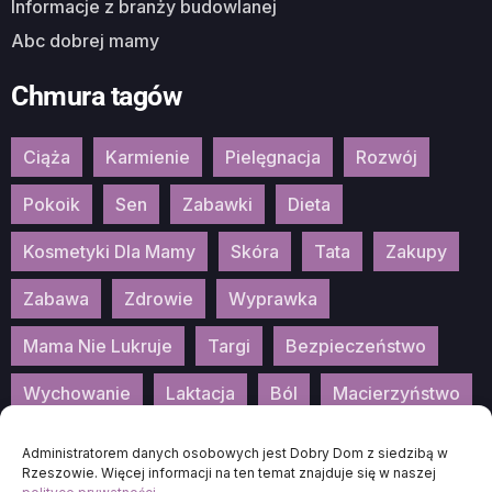
Informacje z branży budowlanej
Abc dobrej mamy
Chmura tagów
Ciąża
Karmienie
Pielęgnacja
Rozwój
Pokoik
Sen
Zabawki
Dieta
Kosmetyki Dla Mamy
Skóra
Tata
Zakupy
Zabawa
Zdrowie
Wyprawka
Mama Nie Lukruje
Targi
Bezpieczeństwo
Wychowanie
Laktacja
Ból
Macierzyństwo
Patronat
Konkurs
Wydarzenia
Administratorem danych osobowych jest Dobry Dom z siedzibą w
Rzeszowie. Więcej informacji na ten temat znajduje się w naszej