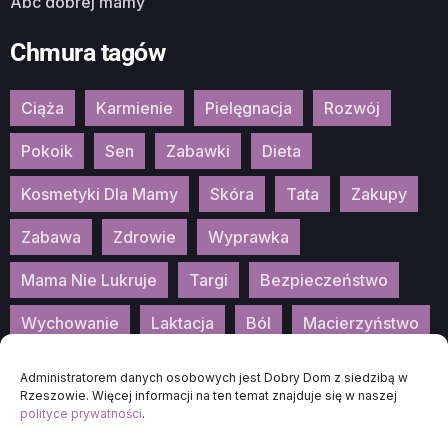
Abc dobrej mamy
Chmura tagów
Ciąża
Karmienie
Pielęgnacja
Rozwój
Pokoik
Sen
Zabawki
Dieta
Kosmetyki Dla Mamy
Skóra
Tata
Zakupy
Zabawa
Zdrowie
Wyprawka
Mama Nie Lukruje
Targi
Bezpieczeństwo
Wychowanie
Laktacja
Ból
Macierzyństwo
Patronat
Konkurs
Wydarzenia
Administratorem danych osobowych jest Dobry Dom z siedzibą w
Rzeszowie. Więcej informacji na ten temat znajduje się w naszej
polityce prywatności
.