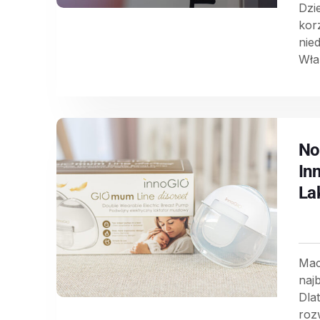
Dzi
kor
nie
Wła
No
In
La
Mac
naj
Dla
rozw