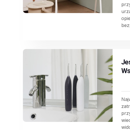
prz
urz
opi
bez
Je
Ws
Naj
zat
prz
wie
wid