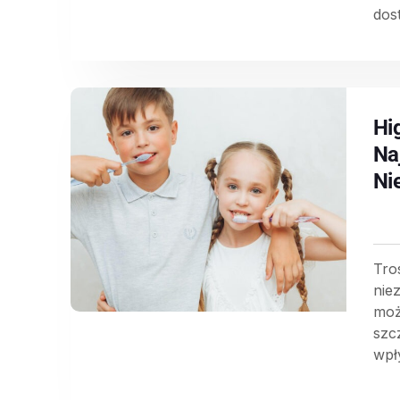
dos
Hi
Na
Ni
Tro
nie
moż
szc
wpł