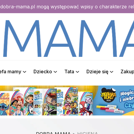
e dobra-mama.pl mogą występować wpisy o charakterze r
refa mamy
Dziecko
Tata
Dzieje się
Zaku