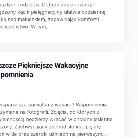
yszłych rodziców. Dobrze zaplanowany i
ądzony kącik pielęgnacyjny ułatwia codzienną
ekę nad maluszkiem, zapewniając komfort i
pieczeństwo. W tym...
szcze Piękniejsze Wakacyjne
pomnienia
wspanialsza pamiątka z wakacji? Wspomnienia
rzymane na fotografii. Zdjęcia, do których z
yjemnością będziemy wracać w chłodne jesienne
czory. Zachwycający zachód słońca, piękny
ok w tle oraz szeroki uśmiech na pierwszym...