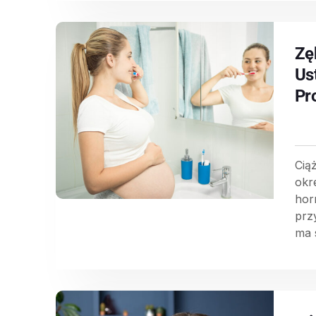
Zę
Us
Pr
Cią
okr
hor
prz
ma s