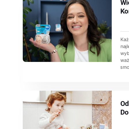
Wi
Ko
Każ
naj
wyb
waż
smo
Od
Do