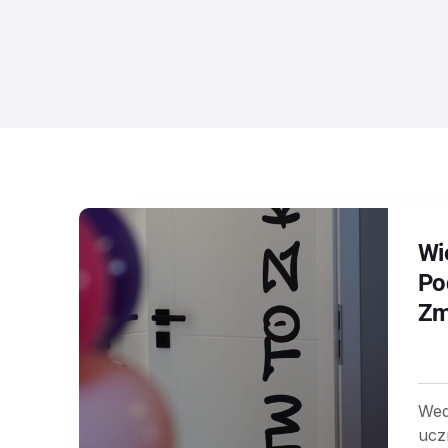
Wie
Po
Zm
Wed
ucz