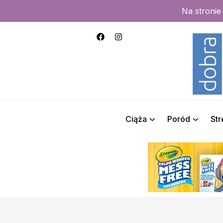
Na stroni
Ciąża
Poród
St