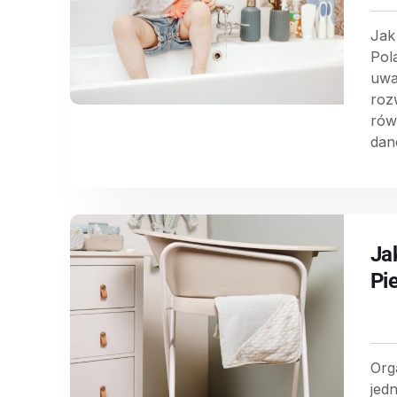
Jak
Pol
uwa
roz
rów
dane
Ja
Pi
Org
jed