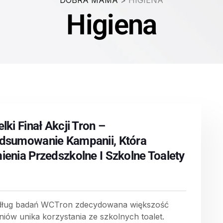
DOBRA MAMA
>
HIGIENA
Higiena
lki Finał Akcji Tron –
dsumowanie Kampanii, Która
ienia Przedszkolne I Szkolne Toalety
ług badań WCTron zdecydowana większość
niów unika korzystania ze szkolnych toalet.