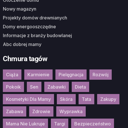
Nowy magazyn
Projekty domów drewnianych
Domy energooszczędne
Informacje z branży budowlanej
Abc dobrej mamy
Chmura tagów
Ciąża
Karmienie
Pielęgnacja
Rozwój
Pokoik
Sen
Zabawki
Dieta
Kosmetyki Dla Mamy
Skóra
Tata
Zakupy
Zabawa
Zdrowie
Wyprawka
Mama Nie Lukruje
Targi
Bezpieczeństwo