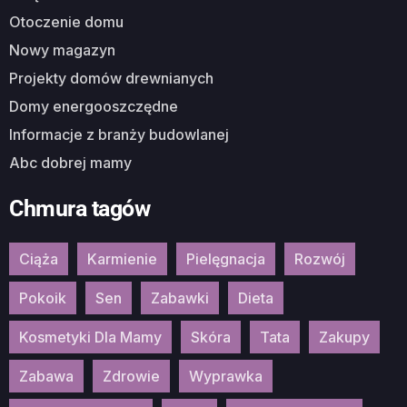
Otoczenie domu
Nowy magazyn
Projekty domów drewnianych
Domy energooszczędne
Informacje z branży budowlanej
Abc dobrej mamy
Chmura tagów
Ciąża
Karmienie
Pielęgnacja
Rozwój
Pokoik
Sen
Zabawki
Dieta
Kosmetyki Dla Mamy
Skóra
Tata
Zakupy
Zabawa
Zdrowie
Wyprawka