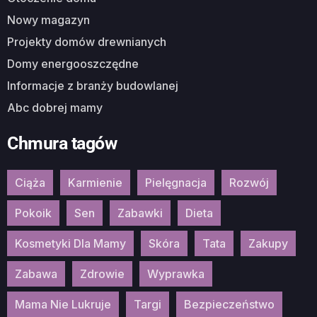
Nowy magazyn
Projekty domów drewnianych
Domy energooszczędne
Informacje z branży budowlanej
Abc dobrej mamy
Chmura tagów
Ciąża
Karmienie
Pielęgnacja
Rozwój
Pokoik
Sen
Zabawki
Dieta
Kosmetyki Dla Mamy
Skóra
Tata
Zakupy
Zabawa
Zdrowie
Wyprawka
Mama Nie Lukruje
Targi
Bezpieczeństwo