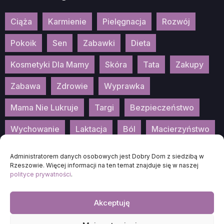
Ciąża
Karmienie
Pielęgnacja
Rozwój
Pokoik
Sen
Zabawki
Dieta
Kosmetyki Dla Mamy
Skóra
Tata
Zakupy
Zabawa
Zdrowie
Wyprawka
Mama Nie Lukruje
Targi
Bezpieczeństwo
Wychowanie
Laktacja
Ból
Macierzyństwo
Patronat
Konkurs
Wydarzenia
Administratorem danych osobowych jest Dobry Dom z siedzibą w
Rzeszowie. Więcej informacji na ten temat znajduje się w naszej
polityce prywatności
.
Akceptuję
2026
DOBRA-MAMA.PL