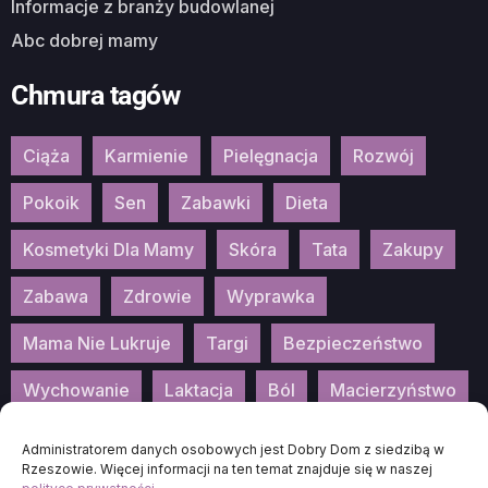
Informacje z branży budowlanej
Abc dobrej mamy
Chmura tagów
Ciąża
Karmienie
Pielęgnacja
Rozwój
Pokoik
Sen
Zabawki
Dieta
Kosmetyki Dla Mamy
Skóra
Tata
Zakupy
Zabawa
Zdrowie
Wyprawka
Mama Nie Lukruje
Targi
Bezpieczeństwo
Wychowanie
Laktacja
Ból
Macierzyństwo
Patronat
Konkurs
Wydarzenia
Administratorem danych osobowych jest Dobry Dom z siedzibą w
Rzeszowie. Więcej informacji na ten temat znajduje się w naszej