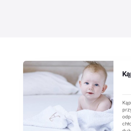
Ką
Kąp
prz
odp
chło
duż