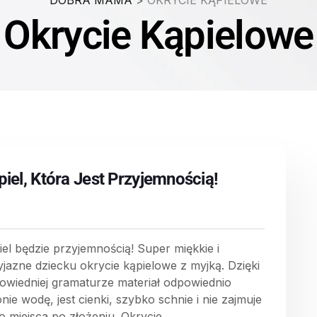
DOBRA MAMA
>
OKRYCIE KĄPIELOWE
Okrycie Kąpielowe
piel, Która Jest Przyjemnością!
iel będzie przyjemnością! Super miękkie i
yjazne dziecku okrycie kąpielowe z myjką. Dzięki
owiedniej gramaturze materiał odpowiednio
nie wodę, jest cienki, szybko schnie i nie zajmuje
o miejsca po złożeniu. Okrycie...