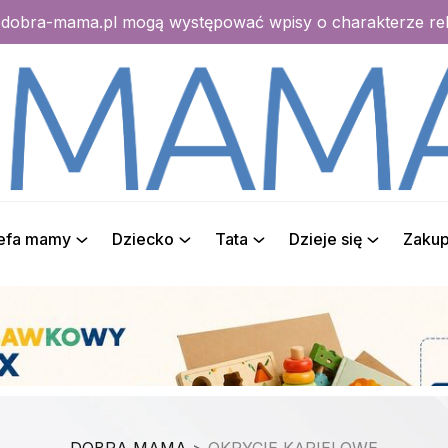
e dobra-mama.pl mogą występować wpisy o charakterze r
refa mamy
Dziecko
Tata
Dzieje się
Zaku