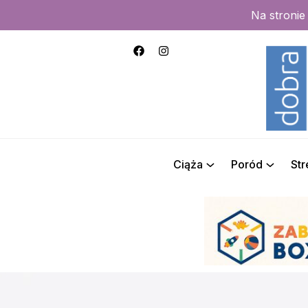
Na stroni
Ciąża
Poród
St