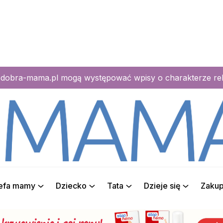
e dobra-mama.pl mogą występować wpisy o charakterze r
refa mamy
Dziecko
Tata
Dzieje się
Zaku