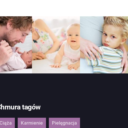
hmura tagów
Ciąża
Karmienie
Pielęgnacja