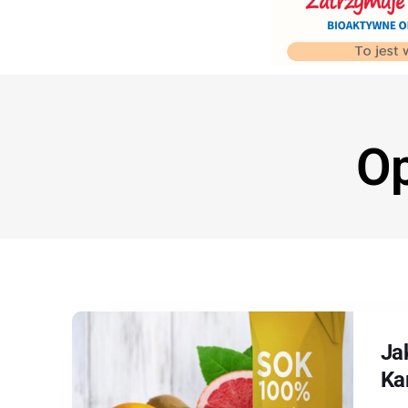
Op
Ja
Ka