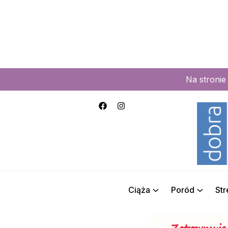
Na stroni
Ciąża
Poród
St