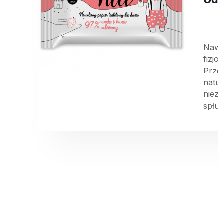
Naw
fiz
Prz
nat
nie
spłu