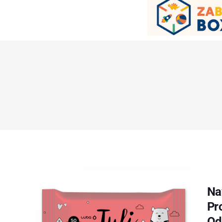
Na
Pr
Od