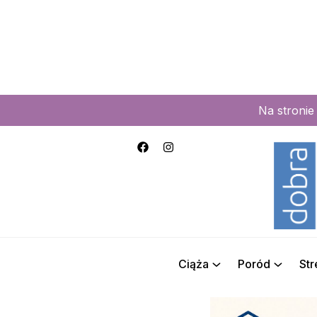
Na stroni
Ciąża
Poród
St