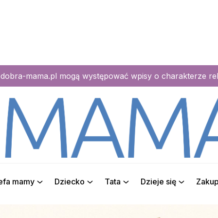
e dobra-mama.pl mogą występować wpisy o charakterze r
refa mamy
Dziecko
Tata
Dzieje się
Zaku