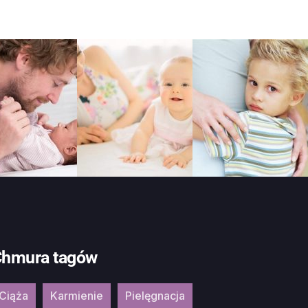
hmura tagów
Ciąża
Karmienie
Pielęgnacja