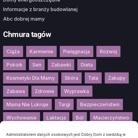
Informacje z branży budowlanej
Abc dobrej mamy
Chmura tagów
Ciąża
Karmienie
Pielęgnacja
Rozwój
Pokoik
Sen
Zabawki
Dieta
Kosmetyki Dla Mamy
Skóra
Tata
Zakupy
Zabawa
Zdrowie
Wyprawka
Mama Nie Lukruje
Targi
Bezpieczeństwo
Wychowanie
Laktacja
Ból
Macierzyństwo
Patronat
Konkurs
Wydarzenia
Administratorem danych osobowych jest Dobry Dom z siedzibą w