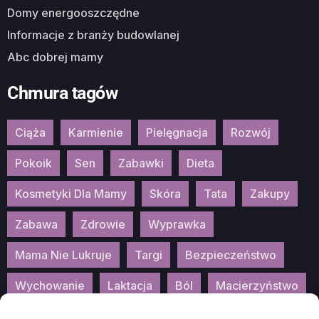
Domy energooszczędne
Informacje z branży budowlanej
Abc dobrej mamy
Chmura tagów
Ciąża
Karmienie
Pielęgnacja
Rozwój
Pokoik
Sen
Zabawki
Dieta
Kosmetyki Dla Mamy
Skóra
Tata
Zakupy
Zabawa
Zdrowie
Wyprawka
Mama Nie Lukruje
Targi
Bezpieczeństwo
Wychowanie
Laktacja
Ból
Macierzyństwo
Patronat
Konkurs
Wydarzenia