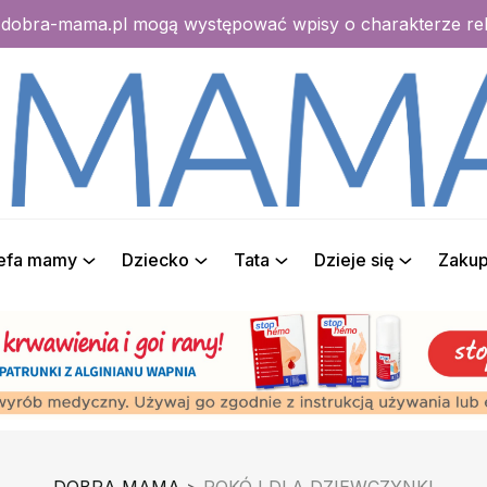
e dobra-mama.pl mogą występować wpisy o charakterze r
refa mamy
Dziecko
Tata
Dzieje się
Zaku