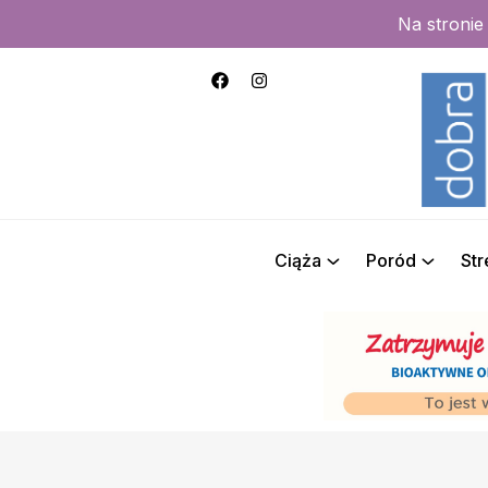
Na stroni
Ciąża
Poród
St