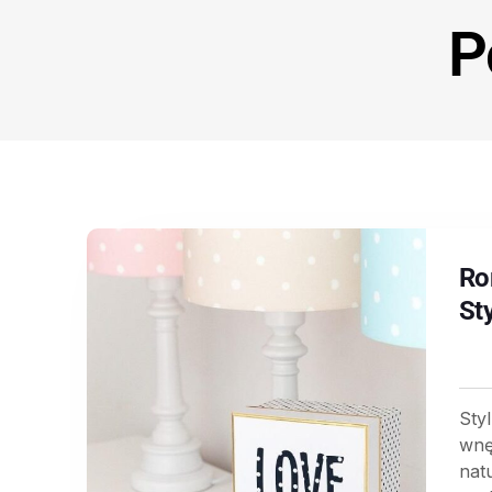
P
Ro
St
Styl
wnęt
nat