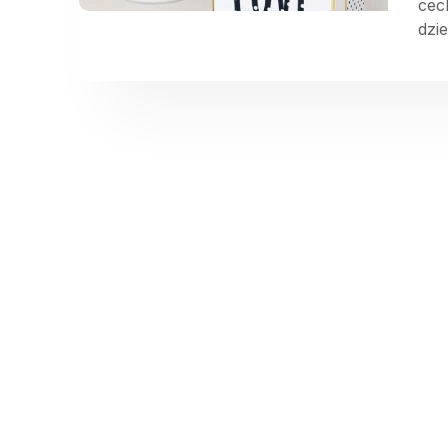
cec
dzi