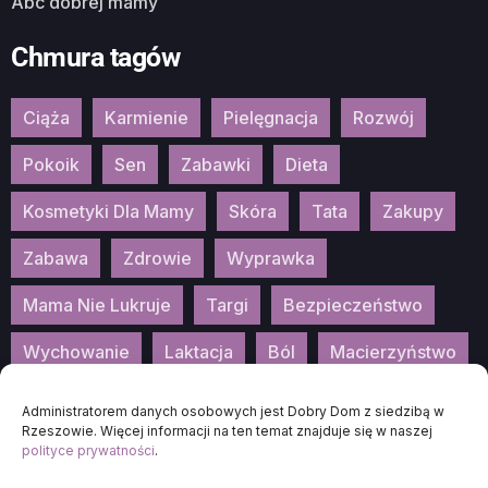
Abc dobrej mamy
Chmura tagów
Ciąża
Karmienie
Pielęgnacja
Rozwój
Pokoik
Sen
Zabawki
Dieta
Kosmetyki Dla Mamy
Skóra
Tata
Zakupy
Zabawa
Zdrowie
Wyprawka
Mama Nie Lukruje
Targi
Bezpieczeństwo
Wychowanie
Laktacja
Ból
Macierzyństwo
Patronat
Konkurs
Wydarzenia
Administratorem danych osobowych jest Dobry Dom z siedzibą w
Rzeszowie. Więcej informacji na ten temat znajduje się w naszej
polityce prywatności
.