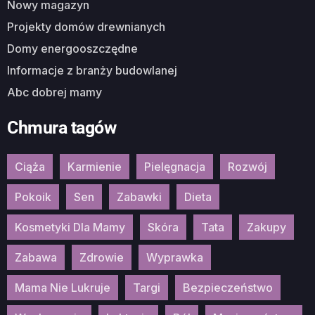
Nowy magazyn
Projekty domów drewnianych
Domy energooszczędne
Informacje z branży budowlanej
Abc dobrej mamy
Chmura tagów
Ciąża
Karmienie
Pielęgnacja
Rozwój
Pokoik
Sen
Zabawki
Dieta
Kosmetyki Dla Mamy
Skóra
Tata
Zakupy
Zabawa
Zdrowie
Wyprawka
Mama Nie Lukruje
Targi
Bezpieczeństwo