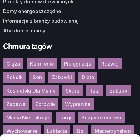
Projekty domów drewnianych
Domy energooszczędne
Informacje z branży budowlanej
Abc dobrej mamy
Chmura tagów
Ciąża
Karmienie
Pielęgnacja
Rozwój
Pokoik
Sen
Zabawki
Dieta
Kosmetyki Dla Mamy
Skóra
Tata
Zakupy
Zabawa
Zdrowie
Wyprawka
Mama Nie Lukruje
Targi
Bezpieczeństwo
Wychowanie
Laktacja
Ból
Macierzyństwo