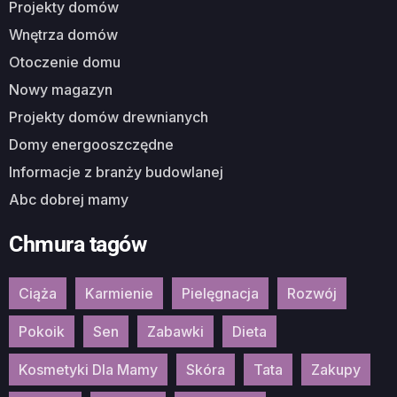
Projekty domów
Wnętrza domów
Otoczenie domu
Nowy magazyn
Projekty domów drewnianych
Domy energooszczędne
Informacje z branży budowlanej
Abc dobrej mamy
Chmura tagów
Ciąża
Karmienie
Pielęgnacja
Rozwój
Pokoik
Sen
Zabawki
Dieta
Kosmetyki Dla Mamy
Skóra
Tata
Zakupy