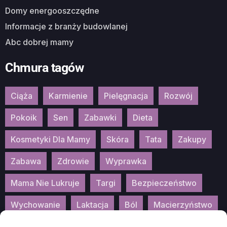
Domy energooszczędne
Informacje z branży budowlanej
Abc dobrej mamy
Chmura tagów
Ciąża
Karmienie
Pielęgnacja
Rozwój
Pokoik
Sen
Zabawki
Dieta
Kosmetyki Dla Mamy
Skóra
Tata
Zakupy
Zabawa
Zdrowie
Wyprawka
Mama Nie Lukruje
Targi
Bezpieczeństwo
Wychowanie
Laktacja
Ból
Macierzyństwo
Patronat
Konkurs
Wydarzenia