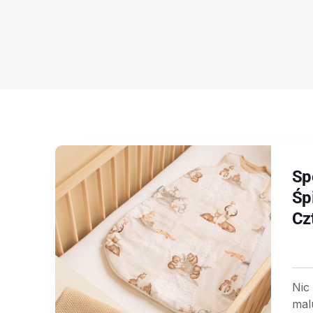
Sp
Śp
Cz
Nic
mal