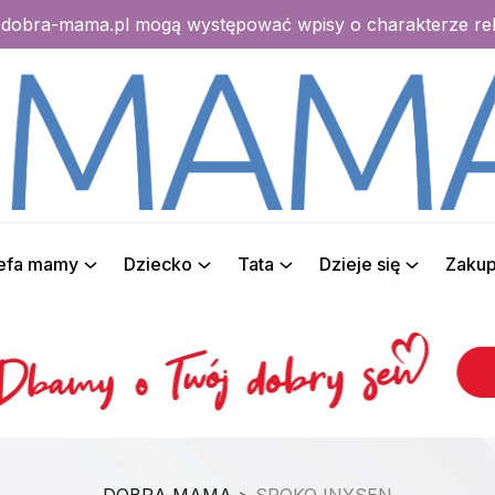
e dobra-mama.pl mogą występować wpisy o charakterze r
refa mamy
Dziecko
Tata
Dzieje się
Zaku