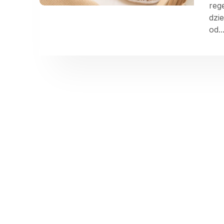
reg
dzi
od..