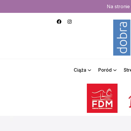
Na stroni
Ciąża
Poród
St