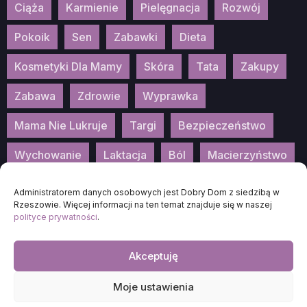
Ciąża
Karmienie
Pielęgnacja
Rozwój
Pokoik
Sen
Zabawki
Dieta
Kosmetyki Dla Mamy
Skóra
Tata
Zakupy
Zabawa
Zdrowie
Wyprawka
Mama Nie Lukruje
Targi
Bezpieczeństwo
Wychowanie
Laktacja
Ból
Macierzyństwo
Patronat
Konkurs
Wydarzenia
Administratorem danych osobowych jest Dobry Dom z siedzibą w
Rzeszowie. Więcej informacji na ten temat znajduje się w naszej
polityce prywatności
.
Akceptuję
2026
DOBRA-MAMA.PL
Moje ustawienia