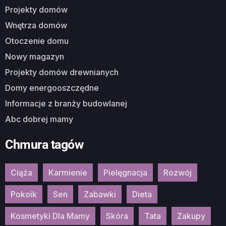
Projekty domów
Wnętrza domów
Otoczenie domu
Nowy magazyn
Projekty domów drewnianych
Domy energooszczędne
Informacje z branży budowlanej
Abc dobrej mamy
Chmura tagów
Ciąża
Karmienie
Pielęgnacja
Rozwój
Pokoik
Sen
Zabawki
Dieta
Kosmetyki Dla Mamy
Skóra
Tata
Zakupy