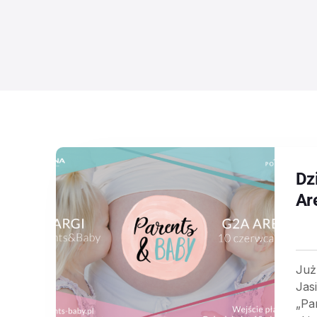
Dz
Ar
Już
Jas
„Pa