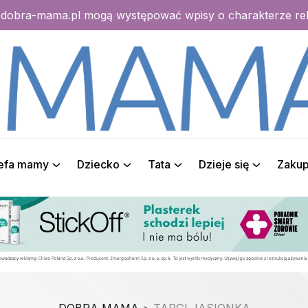
e dobra-mama.pl mogą występować wpisy o charakterze r
refa mamy
Dziecko
Tata
Dzieje się
Zaku