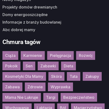
Projekty domów drewnianych
Domy energooszczędne
Informacje z branży budowlanej
Abc dobrej mamy
Chmura tagów
Ciąża
Karmienie
Pielęgnacja
Rozwój
Pokoik
Sen
Zabawki
Dieta
Kosmetyki Dla Mamy
Skóra
Tata
Zakupy
Zabawa
Zdrowie
Wyprawka
Mama Nie Lukruje
Targi
Bezpieczeństwo
Wychowanie
Laktacja
Ból
Macierzyństwo