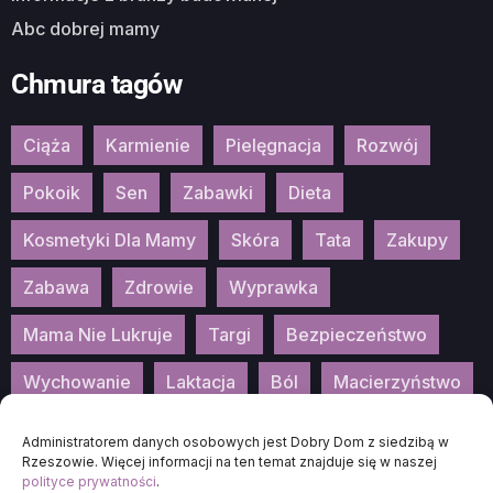
Abc dobrej mamy
Chmura tagów
Ciąża
Karmienie
Pielęgnacja
Rozwój
Pokoik
Sen
Zabawki
Dieta
Kosmetyki Dla Mamy
Skóra
Tata
Zakupy
Zabawa
Zdrowie
Wyprawka
Mama Nie Lukruje
Targi
Bezpieczeństwo
Wychowanie
Laktacja
Ból
Macierzyństwo
Patronat
Konkurs
Wydarzenia
Administratorem danych osobowych jest Dobry Dom z siedzibą w
Rzeszowie. Więcej informacji na ten temat znajduje się w naszej
polityce prywatności
.