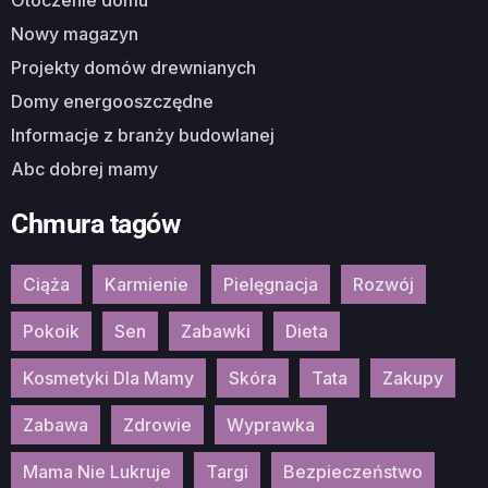
Nowy magazyn
Projekty domów drewnianych
Domy energooszczędne
Informacje z branży budowlanej
Abc dobrej mamy
Chmura tagów
Ciąża
Karmienie
Pielęgnacja
Rozwój
Pokoik
Sen
Zabawki
Dieta
Kosmetyki Dla Mamy
Skóra
Tata
Zakupy
Zabawa
Zdrowie
Wyprawka
Mama Nie Lukruje
Targi
Bezpieczeństwo