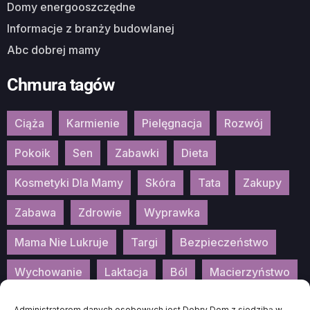
Domy energooszczędne
Informacje z branży budowlanej
Abc dobrej mamy
Chmura tagów
Ciąża
Karmienie
Pielęgnacja
Rozwój
Pokoik
Sen
Zabawki
Dieta
Kosmetyki Dla Mamy
Skóra
Tata
Zakupy
Zabawa
Zdrowie
Wyprawka
Mama Nie Lukruje
Targi
Bezpieczeństwo
Wychowanie
Laktacja
Ból
Macierzyństwo
Patronat
Konkurs
Wydarzenia
Administratorem danych osobowych jest Dobry Dom z siedzibą w