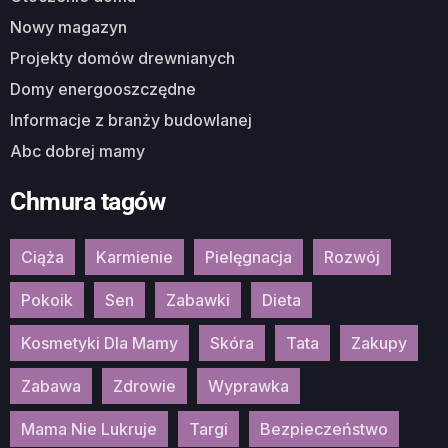
Nowy magazyn
Projekty domów drewnianych
Domy energooszczędne
Informacje z branży budowlanej
Abc dobrej mamy
Chmura tagów
Ciąża
Karmienie
Pielęgnacja
Rozwój
Pokoik
Sen
Zabawki
Dieta
Kosmetyki Dla Mamy
Skóra
Tata
Zakupy
Zabawa
Zdrowie
Wyprawka
Mama Nie Lukruje
Targi
Bezpieczeństwo