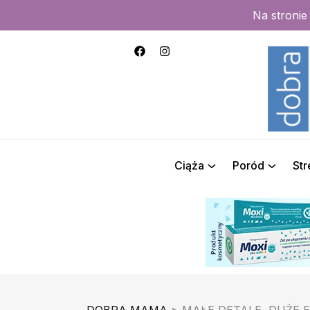
Na stroni
Ciąża
Poród
St