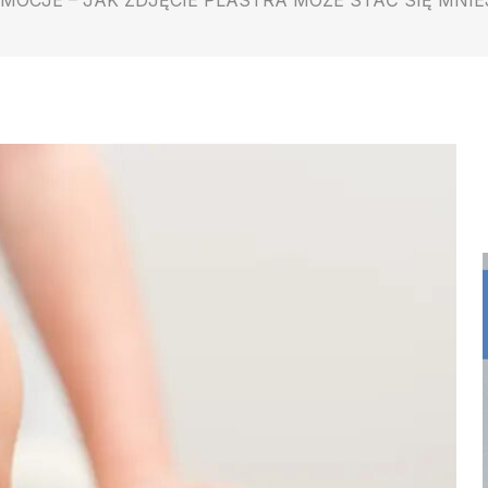
EMOCJE – JAK ZDJĘCIE PLASTRA MOŻE STAĆ SIĘ MNI