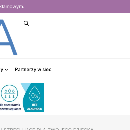
eklamowym.
py
Partnerzy w sieci