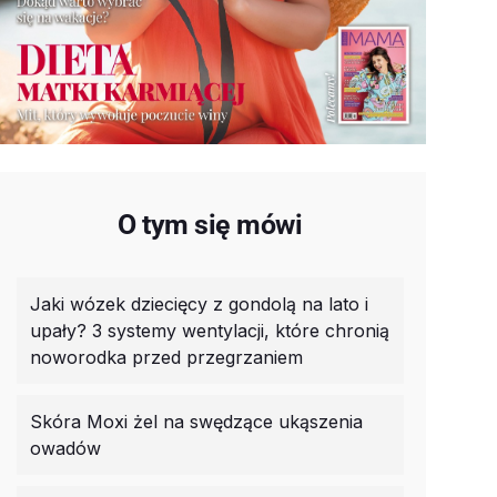
O tym się mówi
Jaki wózek dziecięcy z gondolą na lato i
upały? 3 systemy wentylacji, które chronią
noworodka przed przegrzaniem
Skóra Moxi żel na swędzące ukąszenia
owadów