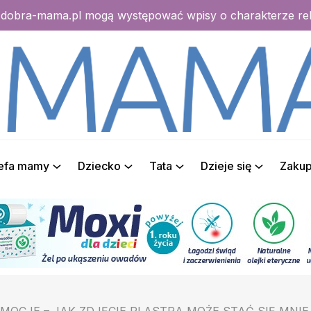
e dobra-mama.pl mogą występować wpisy o charakterze r
refa mamy
Dziecko
Tata
Dzieje się
Zaku