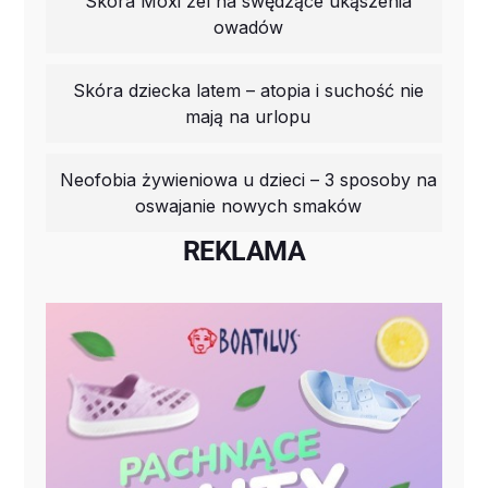
Skóra Moxi żel na swędzące ukąszenia
owadów
Skóra dziecka latem – atopia i suchość nie
mają na urlopu
Neofobia żywieniowa u dzieci – 3 sposoby na
oswajanie nowych smaków
REKLAMA