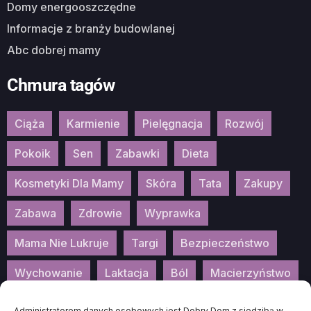
Domy energooszczędne
Informacje z branży budowlanej
Abc dobrej mamy
Chmura tagów
Ciąża
Karmienie
Pielęgnacja
Rozwój
Pokoik
Sen
Zabawki
Dieta
Kosmetyki Dla Mamy
Skóra
Tata
Zakupy
Zabawa
Zdrowie
Wyprawka
Mama Nie Lukruje
Targi
Bezpieczeństwo
Wychowanie
Laktacja
Ból
Macierzyństwo
Patronat
Konkurs
Wydarzenia
Administratorem danych osobowych jest Dobry Dom z siedzibą w