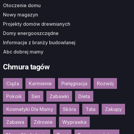
Otoczenie domu
Nowy magazyn
Projekty domów drewnianych
Domy energooszczędne
Informacje z branży budowlanej
Abc dobrej mamy
Chmura tagów
Ciąża
Karmienie
Pielęgnacja
Rozwój
Pokoik
Sen
Zabawki
Dieta
Kosmetyki Dla Mamy
Skóra
Tata
Zakupy
Zabawa
Zdrowie
Wyprawka