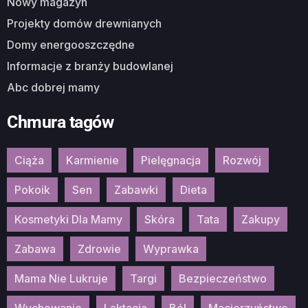
Nowy magazyn
Projekty domów drewnianych
Domy energooszczędne
Informacje z branży budowlanej
Abc dobrej mamy
Chmura tagów
Ciąża
Karmienie
Pielęgnacja
Rozwój
Pokoik
Sen
Zabawki
Dieta
Kosmetyki Dla Mamy
Skóra
Tata
Zakupy
Zabawa
Zdrowie
Wyprawka
Mama Nie Lukruje
Targi
Bezpieczeństwo