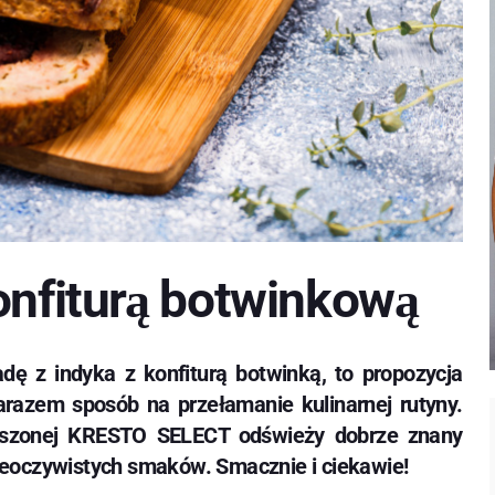
nfiturą botwinkową
adę z indyka z konfiturą botwinką, to propozycja
razem sposób na przełamanie kulinarnej rutyny.
suszonej KRESTO SELECT odświeży dobrze znany
nieoczywistych smaków. Smacznie i ciekawie!