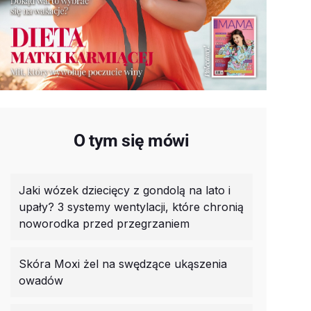
O tym się mówi
Jaki wózek dziecięcy z gondolą na lato i
upały? 3 systemy wentylacji, które chronią
noworodka przed przegrzaniem
Skóra Moxi żel na swędzące ukąszenia
owadów