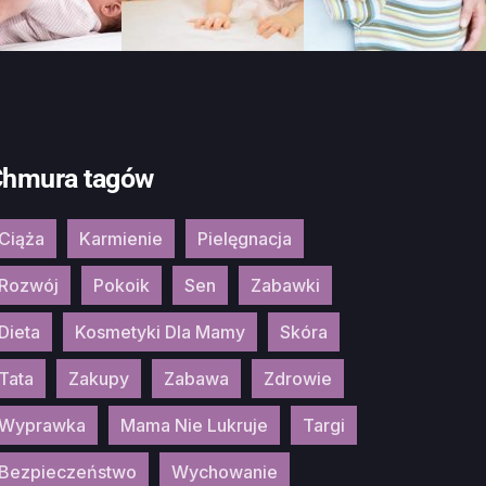
hmura tagów
Ciąża
Karmienie
Pielęgnacja
Rozwój
Pokoik
Sen
Zabawki
Dieta
Kosmetyki Dla Mamy
Skóra
Tata
Zakupy
Zabawa
Zdrowie
Wyprawka
Mama Nie Lukruje
Targi
Bezpieczeństwo
Wychowanie