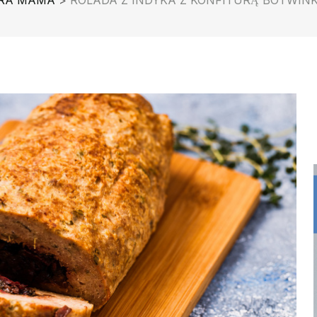
RA MAMA
>
ROLADA Z INDYKA Z KONFITURĄ BOTWIN