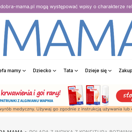
e dobra-mama.pl mogą występować wpisy o charakterze r
refa mamy
Dziecko
Tata
Dzieje się
Zaku