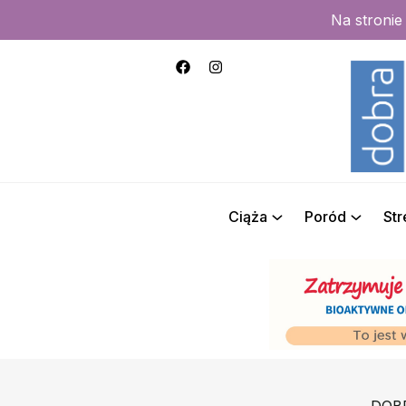
Na stroni
Ciąża
Poród
St