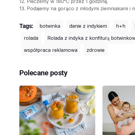
12. Pieczemy w 180°C przez 1 godzinę.
13. Podajemy na gorąco z młodymi ziemniakami i m
Tags:
botwinka
danie z indykiem
h+h
rolada
Rolada z indyka z konfiturą botwinkow
współpraca reklamowa
zdrowie
Polecane posty