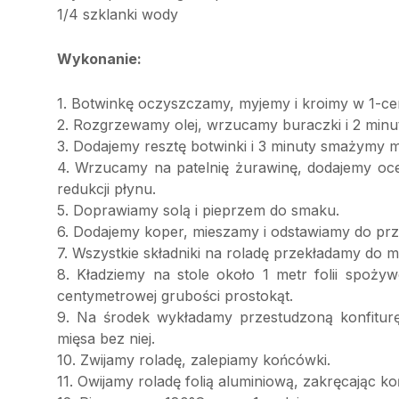
1/4 szklanki wody
Wykonanie:
1. Botwinkę oczyszczamy, myjemy i kroimy w 1-cen
2. Rozgrzewamy olej, wrzucamy buraczki i 2 minu
3. Dodajemy resztę botwinki i 3 minuty smażymy m
4. Wrzucamy na patelnię żurawinę, dodajemy oc
redukcji płynu.
5. Doprawiamy solą i pieprzem do smaku.
6. Dodajemy koper, mieszamy i odstawiamy do prz
7. Wszystkie składniki na roladę przekładamy do m
8. Kładziemy na stole około 1 metr folii spoż
centymetrowej grubości prostokąt.
9. Na środek wykładamy przestudzoną konfitur
mięsa bez niej.
10. Zwijamy roladę, zalepiamy końcówki.
11. Owijamy roladę folią aluminiową, zakręcając k