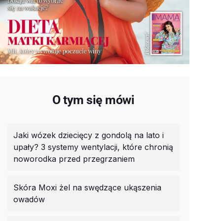
O tym się mówi
Jaki wózek dziecięcy z gondolą na lato i
upały? 3 systemy wentylacji, które chronią
noworodka przed przegrzaniem
Skóra Moxi żel na swędzące ukąszenia
owadów