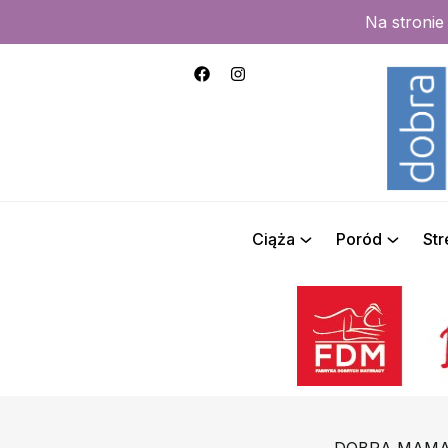
Na stroni
Ciąża
Poród
St