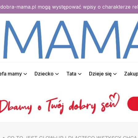
e dobra-mama.pl mogą występować wpisy o charakterze r
refa mamy
Dziecko
Tata
Dzieje się
Zaku