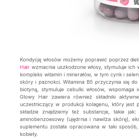
Kondycję włosów możemy poprawić poprzez dietę
Hair
wzmacnia uszkodzone włosy, stymuluje ich w
kompleks witamin i minerałów, w tym cynk i sele
skóry i paznokci. Witamina B5 przyczynia się d
biotyną, stymuluje cebulki włosów, wspomaga 
Glowy Hair zawiera również składniki aktywne
uczestniczący w produkcji kolagenu, który jes
składzie znajdziemy też substancje, takie ja
aminobenzoesowy (ujędrnia i nawilża skórę), ek
suplementu została opracowana w taki sposób,
kobiety.