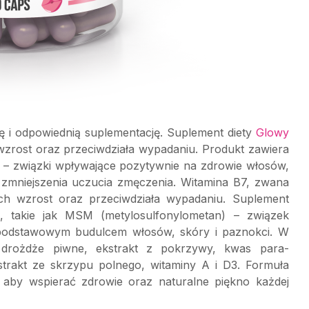
 i odpowiednią suplementację. Suplement diety
Glowy
zrost oraz przeciwdziała wypadaniu. Produkt zawiera
n – związki wpływające pozytywnie na zdrowie włosów,
o zmniejszenia uczucia zmęczenia. Witamina B7, zwana
ich wzrost oraz przeciwdziała wypadaniu. Suplement
, takie jak MSM (metylosulfonylometan) – związek
t podstawowym budulcem włosów, skóry i paznokci. W
k: drożdże piwne, ekstrakt z pokrzywy, kwas para-
strakt ze skrzypu polnego, witaminy A i D3. Formuła
 aby wspierać zdrowie oraz naturalne piękno każdej