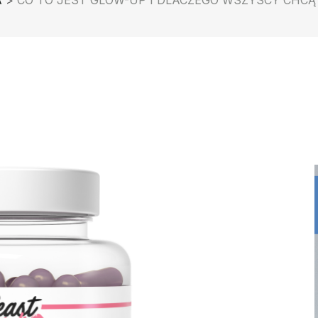
A
>
CO TO JEST GLOW-UP I DLACZEGO WSZYSCY CHCĄ