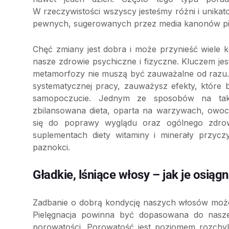
W rzeczywistości wszyscy jesteśmy różni i unika
pewnych, sugerowanych przez media kanonów pi
Chęć zmiany jest dobra i może przynieść wiele 
nasze zdrowie psychiczne i fizyczne. Kluczem jes
metamorfozy nie muszą być zauważalne od razu. 
systematycznej pracy, zauważysz efekty, które 
samopoczucie. Jednym ze sposobów na taki 
zbilansowana dieta, oparta na warzywach, owo
się do poprawy wyglądu oraz ogólnego zdro
suplementach diety witaminy i minerały przycz
paznokci.
Gładkie, lśniące włosy – jak je osiąg
Zadbanie o dobrą kondycję naszych włosów może 
Pielęgnacja powinna być dopasowana do nasze
porowatości. Porowatość jest poziomem rozchyle