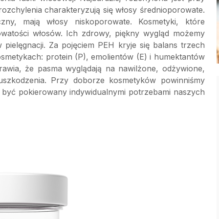
zchylenia charakteryzują się włosy średnioporowate.
czny, mają włosy niskoporowate. Kosmetyki, które
rowatości włosów. Ich zdrowy, piękny wygląd możemy
ielęgnacji. Za pojęciem PEH kryje się balans trzech
smetykach: protein (P), emolientów (E) i humektantów
prawia, że pasma wyglądają na nawilżone, odżywione,
 uszkodzenia. Przy doborze kosmetyków powinniśmy
n być pokierowany indywidualnymi potrzebami naszych