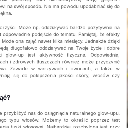
towi na swój sposób. Nie ma powodu upodabniać się do
ękna.
korzyści. Może np. oddziaływać bardzo pozytywnie na
t odpowiednie podejście do tematu. Pamiętaj, że efekty
Może ona zająć nawet kilka miesięcy. Jednakże dzięki
będą długofalowo oddziaływać na Twoje życie i dobre
glow-up jest aktywność fizyczna. Odpowiednia,
cach i zdrowych tłuszczach również może przyczynić
wia. Zawarte w warzywach i owocach, a także w
yniają się do polepszenia jakości skóry, włosów czy
nąć?
przybliżyć nas do osiągnięcia naturalnego glow-upu.
go typu włosów. Możemy to określić poprzez test
nia łuski włosowej. Najbardziej rozchylona jest przy