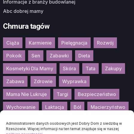
Informacje z branży budowlanej
Abc dobrej mamy
Chmura tagów
Ciąża
Karmienie
Pielęgnacja
Rozwój
Pokoik
Sen
Zabawki
Dieta
Kosmetyki Dla Mamy
Skóra
Tata
Zakupy
Zabawa
Zdrowie
Wyprawka
Mama Nie Lukruje
Targi
Bezpieczeństwo
Wychowanie
Laktacja
Ból
Macierzyństwo
Patronat
Konkurs
Wydarzenia
Administratorem danych osobowych jest Dobry Dom z siedzibą w
Rzeszowie. Więcej informacji na ten temat znajduje się w naszej