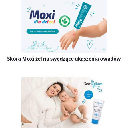
Skóra Moxi żel na swędzące ukąszenia owadów