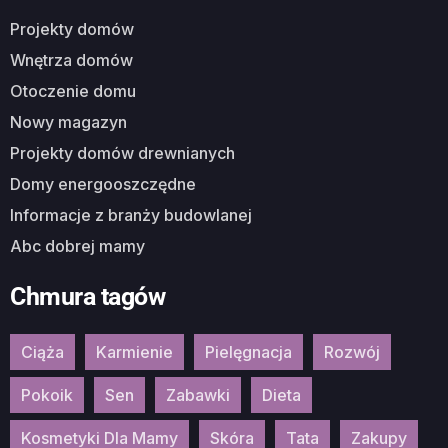
Projekty domów
Wnętrza domów
Otoczenie domu
Nowy magazyn
Projekty domów drewnianych
Domy energooszczędne
Informacje z branży budowlanej
Abc dobrej mamy
Chmura tagów
Ciąża
Karmienie
Pielęgnacja
Rozwój
Pokoik
Sen
Zabawki
Dieta
Kosmetyki Dla Mamy
Skóra
Tata
Zakupy