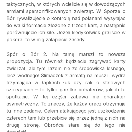
taktycznych, w których wcielicie się w dowodzących
armiami spersonifikowanych zwierząt. W Sporze o
Bór rywalizujecie o kontrolę nad polanami wysyłając
do walki formacje złożone z trzech kart, a następnie
porównujecie ich siłę. Jeżeli kiedykolwiek graliście w
pokera, to w mig załapiecie zasady.
Spór o Bór 2. Na tamę marsz! to nowsza
propozycja. Tu również będziecie zagrywać karty
zwierząt, ale tym razem nie ze środowiska leśnego,
lecz wodnego! Ślimaczek z armatą na muszli, wydra
trzymająca w łapkach łuk czy rak o stalowych
szczypcach – to tylko garstka bohaterów, jakich tu
spotkacie. W tej części zabawa ma charakter
asymetryczny. To znaczy, że każdy gracz otrzymuje
tu inne zadanie. Celem atakującego jest uszkodzenie
czterech tam lub przebicie się przez jedną z nich na
drugą stronę. Obrońca stara się do tego nie
dopuścić.