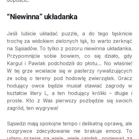
“Niewinna” układanka
Jeśli lubicie układać puzzle, a do tego tęsknicie
trochę za widokiem zielonych łąk, to warto zerknąć
na Sąsiadów. To tylko z pozoru niewinna układanka.
Przypomnijcie sobie bowiem, co się działo, gdy
Kargul i Pawlak podchodzili do płotu… No właśnie!
W tej grze wcielacie się w pasterzy rywalizujących
ze sobą o tereny pod hodowlę zwierzątek. Gracz
hodujący owce będzie musiał stawiać zagrody w
kształcie litery L, a ten hodujący króliki – długie i
proste. Kto z Was pierwszy pozbędzie się swoich
zagród, ten wygrywa!
Sąsiedzi mają spokojne tempo i delikatną oprawę, ale
rozgrywce zdecydowanie nie brakuje emocji. To
udany przepis na wiele, wiele randek, ponieważ za