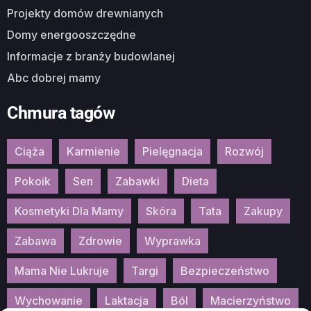
Projekty domów drewnianych
Domy energooszczędne
Informacje z branży budowlanej
Abc dobrej mamy
Chmura tagów
Ciąża
Karmienie
Pielęgnacja
Rozwój
Pokoik
Sen
Zabawki
Dieta
Kosmetyki Dla Mamy
Skóra
Tata
Zakupy
Zabawa
Zdrowie
Wyprawka
Mama Nie Lukruje
Targi
Bezpieczeństwo
Wychowanie
Laktacja
Ból
Macierzyństwo