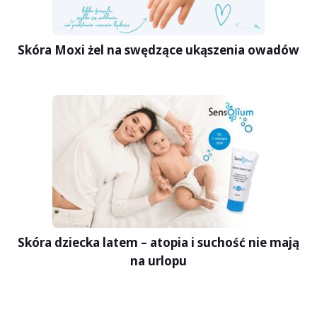
Skóra Moxi żel na swędzące ukąszenia owadów
Skóra dziecka latem – atopia i suchość nie mają
na urlopu