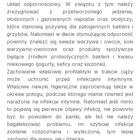
układ odpornościowy. W związku z tym należy
zrezygnować z przetworzonego jedzenia,
słodzonych i gazowanych napojów oraz słodyczy,
które stanowią pożywkę dla patogennych bakterii i
grzybów. Natomiast w diecie stymulującej odporność
powinny znaleźć się świeże warzywa i owoce, soki
warzywno-owocowe oraz produkty spożywcze
będące źródłem probiotycznych bakterii i kwasu
mlekowego (jogurty, kefiry oraz kiszonki).
Zachowanie właściwej profilaktyki w trakcie ciąży
może uchronić przed infekcjami intymnymi.
Właściwe nawyki higieniczne zaprocentują także w
okresie połogu, podczas którego mama również jest
narażona na infekcje intymne. Natomiast jeśli mimo
to pojawią się pierwsze objawy infekcji, nie powinno
być to powodem do paniki, ale też nie należy
bagatelizować problemu. Im szybciej infekcja
zostanie rozpoznana i wyleczona, tym lepiej
zarówno dla mamy, jak i dziecka.