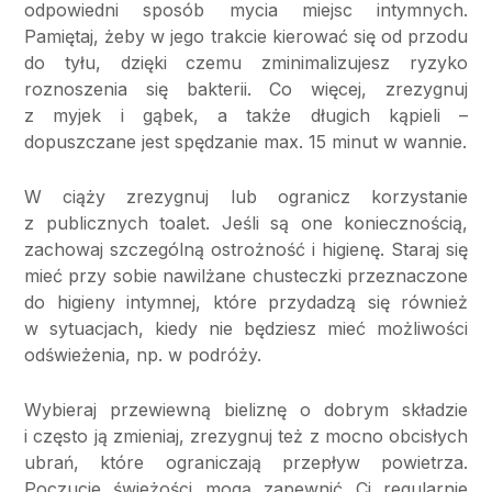
odpowiedni sposób mycia miejsc intymnych.
Pamiętaj, żeby w jego trakcie kierować się od przodu
do tyłu, dzięki czemu zminimalizujesz ryzyko
roznoszenia się bakterii. Co więcej, zrezygnuj
z myjek i gąbek, a także długich kąpieli –
dopuszczane jest spędzanie max. 15 minut w wannie.
W ciąży zrezygnuj lub ogranicz korzystanie
z publicznych toalet. Jeśli są one koniecznością,
zachowaj szczególną ostrożność i higienę. Staraj się
mieć przy sobie nawilżane chusteczki przeznaczone
do higieny intymnej, które przydadzą się również
w sytuacjach, kiedy nie będziesz mieć możliwości
odświeżenia, np. w podróży.
Wybieraj przewiewną bieliznę o dobrym składzie
i często ją zmieniaj, zrezygnuj też z mocno obcisłych
ubrań, które ograniczają przepływ powietrza.
Poczucie świeżości mogą zapewnić Ci regularnie