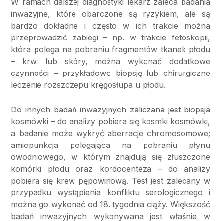
W ramach dalszej diagnostyki lekarz zaleca badania
inwazyjne, które obarczone są ryzykiem, ale są
bardzo dokładne i często w ich trakcie można
przeprowadzić zabiegi – np. w trakcie fetoskopii,
która polega na pobraniu fragmentów tkanek płodu
– krwi lub skóry, można wykonać dodatkowe
czynności – przykładowo biopsję lub chirurgiczne
leczenie rozszczepu kręgosłupa u płodu.
Do innych badań inwazyjnych zaliczana jest biopsja
kosmówki – do analizy pobiera się kosmki kosmówki,
a badanie może wykryć aberracje chromosomowe;
amiopunkcja polegająca na pobraniu płynu
owodniowego, w którym znajdują się złuszczone
komórki płodu oraz kordocenteza – do analizy
pobiera się krew pępowinową. Test jest zalecany w
przypadku wystąpienia konfliktu serologicznego i
można go wykonać od 18. tygodnia ciąży. Większość
badań inwazyjnych wykonywana jest właśnie w