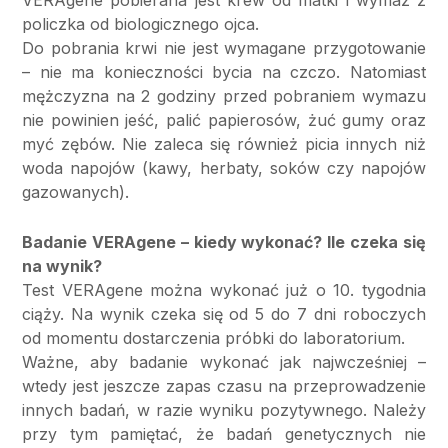
VERAgene pobierana jest krew od matki i wymaz z
policzka od biologicznego ojca.
Do pobrania krwi nie jest wymagane przygotowanie
– nie ma konieczności bycia na czczo. Natomiast
mężczyzna na 2 godziny przed pobraniem wymazu
nie powinien jeść, palić papierosów, żuć gumy oraz
myć zębów. Nie zaleca się również picia innych niż
woda napojów (kawy, herbaty, soków czy napojów
gazowanych).
Badanie VERAgene – kiedy wykonać? Ile czeka się
na wynik?
Test VERAgene można wykonać już o 10. tygodnia
ciąży. Na wynik czeka się od 5 do 7 dni roboczych
od momentu dostarczenia próbki do laboratorium.
Ważne, aby badanie wykonać jak najwcześniej –
wtedy jest jeszcze zapas czasu na przeprowadzenie
innych badań, w razie wyniku pozytywnego. Należy
przy tym pamiętać, że badań genetycznych nie