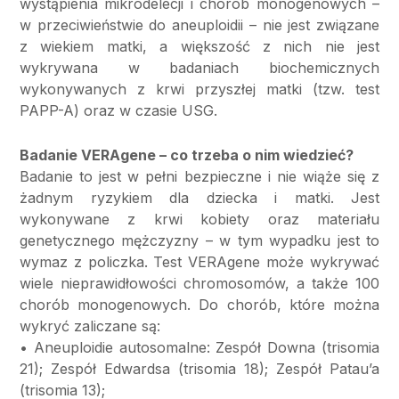
wystąpienia mikrodelecji i chorób monogenowych –
w przeciwieństwie do aneuploidii – nie jest związane
z wiekiem matki, a większość z nich nie jest
wykrywana w badaniach biochemicznych
wykonywanych z krwi przyszłej matki (tzw. test
PAPP-A) oraz w czasie USG.
Badanie VERAgene – co trzeba o nim wiedzieć?
Badanie to jest w pełni bezpieczne i nie wiąże się z
żadnym ryzykiem dla dziecka i matki. Jest
wykonywane z krwi kobiety oraz materiału
genetycznego mężczyzny – w tym wypadku jest to
wymaz z policzka. Test VERAgene może wykrywać
wiele nieprawidłowości chromosomów, a także 100
chorób monogenowych. Do chorób, które można
wykryć zaliczane są:
• Aneuploidie autosomalne: Zespół Downa (trisomia
21); Zespół Edwardsa (trisomia 18); Zespół Patau’a
(trisomia 13);