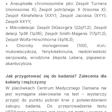
• Aneuploidie chromosomów płci: Zespół Turnera
(monosomia X); Zespół potrójnego X (trisomia X);
Zespół Klinefeltera (XXY); Zespół Jacobsa (XYY);
Zespół XXYY;
• Mikrodelecje: Zespół DiGeorge’a (22q11.2); Zespół
delecji 1p36 (1p36); Zespół Smith-Magenis (17p11.2);
Zespół Wolfa-Hirschhorna (4p16.3);
• Choroby monogenowe (100), m.in.:
mukowiscydoza, fenyloketonuria, niedokrwistość
sierpowata, wrodzona ślepota Lebera, pląsawica-
akantocytoza.
Jak przygotować się do badania? Zalecenia dla
kobiety i mężczyzny
W placówkach Centrum Medycznego Damiana nie
jest wymagane skierowanie na test – wystarczy
przyjść do punktu pobrań krwi z potwierdzeniem
zakupu badania. Do przeprowadzenia testu