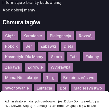
Informacje z branży budowlanej
Abc dobrej mamy
Chmura tagów
Ciąża
Karmienie
Pielęgnacja
Rozwój
Pokoik
Sen
Zabawki
Dieta
Kosmetyki Dla Mamy
Skóra
Tata
Zakupy
Zabawa
Zdrowie
Wyprawka
Mama Nie Lukruje
Targi
Bezpieczeństwo
Wychowanie
Laktacja
Ból
Macierzyństwo
Patronat
Konkurs
Wydarzenia
Administratorem danych osobowych jest Dobry Dom z siedzibą w
Rzeszowie. Więcej informacji na ten temat znajduje się w naszej