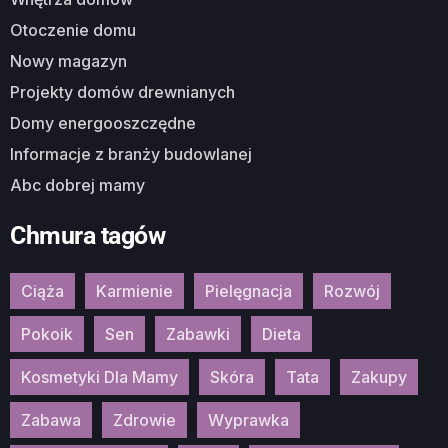
Otoczenie domu
Nowy magazyn
Projekty domów drewnianych
Domy energooszczędne
Informacje z branży budowlanej
Abc dobrej mamy
Chmura tagów
Ciąża
Karmienie
Pielęgnacja
Rozwój
Pokoik
Sen
Zabawki
Dieta
Kosmetyki Dla Mamy
Skóra
Tata
Zakupy
Zabawa
Zdrowie
Wyprawka