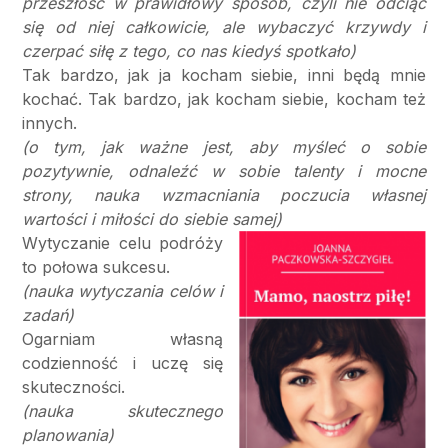
przeszłość w prawidłowy sposób, czyli nie odciąć
się od niej całkowicie, ale wybaczyć krzywdy i
czerpać siłę z tego, co nas kiedyś spotkało)
Tak bardzo, jak ja kocham siebie, inni będą mnie
kochać. Tak bardzo, jak kocham siebie, kocham też
innych.
(o tym, jak ważne jest, aby myśleć o sobie
pozytywnie, odnaleźć w sobie talenty i mocne
strony, nauka wzmacniania poczucia własnej
wartości i miłości do siebie samej)
Wytyczanie celu podróży
to połowa sukcesu.
(nauka wytyczania celów i
zadań)
Ogarniam własną
codzienność i uczę się
skuteczności.
(nauka skutecznego
planowania)