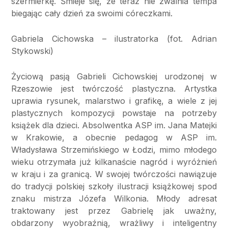
szermierkę. Śmieje się, że teraz nie zwalnia tempa
biegając cały dzień za swoimi córeczkami.
Gabriela Cichowska – ilustratorka (fot. Adrian
Stykowski)
Życiową pasją Gabrieli Cichowskiej urodzonej w
Rzeszowie jest twórczość plastyczna. Artystka
uprawia rysunek, malarstwo i grafikę, a wiele z jej
plastycznych kompozycji powstaje na potrzeby
książek dla dzieci. Absolwentka ASP im. Jana Matejki
w Krakowie, a obecnie pedagog w ASP im.
Władysława Strzemińskiego w Łodzi, mimo młodego
wieku otrzymała już kilkanaście nagród i wyróżnień
w kraju i za granicą. W swojej twórczości nawiązuje
do tradycji polskiej szkoły ilustracji książkowej spod
znaku mistrza Józefa Wilkonia. Młody adresat
traktowany jest przez Gabrielę jak uważny,
obdarzony wyobraźnią, wrażliwy i inteligentny