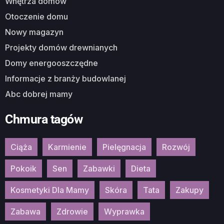
Wnętrza domów
Otoczenie domu
Nowy magazyn
Projekty domów drewnianych
Domy energooszczędne
Informacje z branży budowlanej
Abc dobrej mamy
Chmura tagów
Ciąża
Karmienie
Pielęgnacja
Rozwój
Pokoik
Sen
Zabawki
Dieta
Kosmetyki Dla Mamy
Skóra
Tata
Zakupy
Zabawa
Zdrowie
Wyprawka