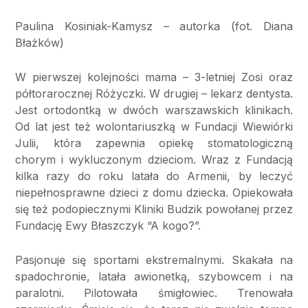
Paulina Kosiniak-Kamysz – autorka (fot. Diana
Błażków)
W pierwszej kolejności mama – 3-letniej Zosi oraz
półtorarocznej Różyczki. W drugiej – lekarz dentysta.
Jest ortodontką w dwóch warszawskich klinikach.
Od lat jest też wolontariuszką w Fundacji Wiewiórki
Julii, która zapewnia opiekę stomatologiczną
chorym i wykluczonym dzieciom. Wraz z Fundacją
kilka razy do roku latała do Armenii, by leczyć
niepełnosprawne dzieci z domu dziecka. Opiekowała
się też podopiecznymi Kliniki Budzik powołanej przez
Fundację Ewy Błaszczyk “A kogo?”.
Pasjonuje się sportami ekstremalnymi. Skakała na
spadochronie, latała awionetką, szybowcem i na
paralotni. Pilotowała śmigłowiec. Trenowała