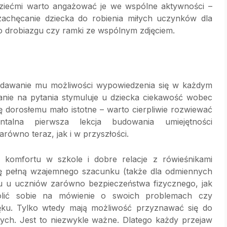
dziećmi warto angażować je we wspólne aktywności –
achęcanie dziecka do robienia miłych uczynków dla
go drobiazgu czy ramki ze wspólnym zdjęciem.
, dawanie mu możliwości wypowiedzenia się w każdym
anie na pytania stymuluje u dziecka ciekawość wobec
ię dorosłemu mało istotne – warto cierpliwie rozwiewać
ntalna pierwsza lekcja budowania umiejętności
równo teraz, jak i w przyszłości.
 komfortu w szkole i dobre relacje z rówieśnikami
rę pełną wzajemnego szacunku (także dla odmiennych
iu u uczniów zarówno bezpieczeństwa fizycznego, jak
olić sobie na mówienie o swoich problemach czy
ęku. Tylko wtedy mają możliwość przyznawać się do
ych. Jest to niezwykle ważne. Dlatego każdy przejaw