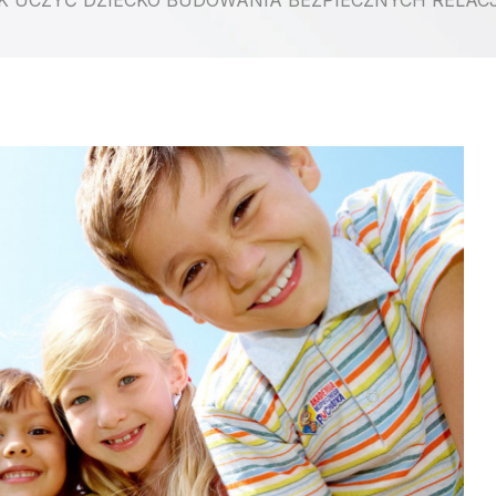
K UCZYĆ DZIECKO BUDOWANIA BEZPIECZNYCH RELACJ