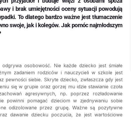
ch przyjaciół i buduje więzi z osobami spoza
bawy i brak umiejętności oceny sytuacji powodują
padki. To dlatego bardzo ważne jest tłumaczenie
wno swoje, jak i kolegów. Jak pomóc najmłodszym
?
lę odgrywa osobowość. Nie każde dziecko jest śmiałe
żnym zadaniem rodziców i nauczycieli w szkole jest
z pewności siebie. Skryte dziecko, zwłaszcza gdy jest
iu się w grupie oraz gorzej mu idzie stawianie czoła
achowań agresywnych, np. poprzez rozładowanie
e powinni pomagać dzieciom w zjednywaniu sobie
 one odizolowane przez grupę. Ważne są pozytywne
oraz dawanie dziecku poczucia, że jest wartościowe