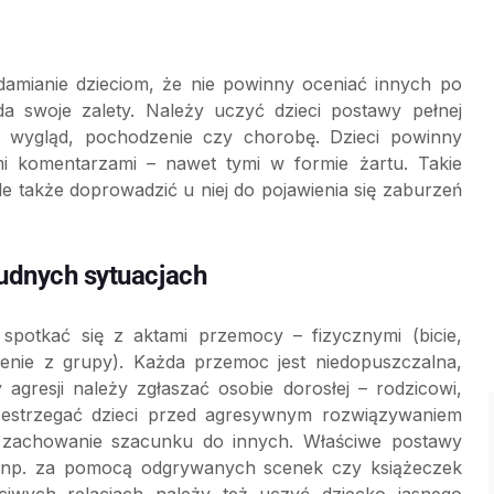
adamianie dzieciom, że nie powinny oceniać innych po
ada swoje zalety. Należy uczyć dzieci postawy pełnej
 wygląd, pochodzenie czy chorobę. Dzieci powinny
i komentarzami – nawet tymi w formie żartu. Takie
e także doprowadzić u niej do pojawienia się zaburzeń
rudnych sytuacjach
spotkać się z aktami przemocy – fizycznymi (bicie,
zenie z grupy). Każda przemoc jest niedopuszczalna,
 agresji należy zgłaszać osobie dorosłej – rodzicowi,
rzestrzegać dzieci przed agresywnym rozwiązywaniem
e zachowanie szacunku do innych. Właściwe postawy
 np. za pomocą odgrywanych scenek czy książeczek
ciwych relacjach należy też uczyć dziecko jasnego