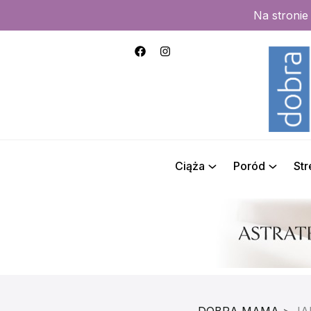
Na stroni
Ciąża
Poród
St