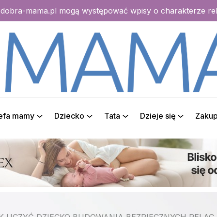
e dobra-mama.pl mogą występować wpisy o charakterze r
refa mamy
Dziecko
Tata
Dzieje się
Zaku