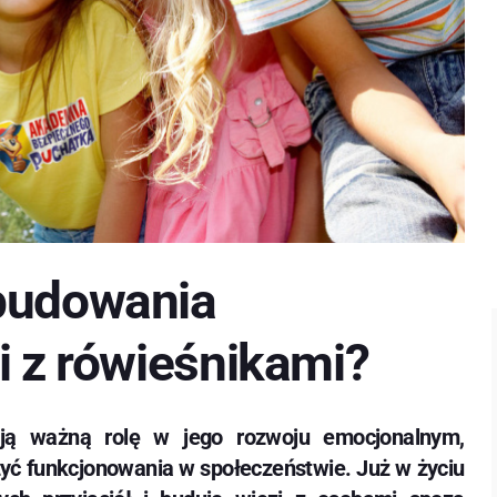
 budowania
i z rówieśnikami?
ają ważną rolę w jego rozwoju emocjonalnym,
yć funkcjonowania w społeczeństwie. Już w życiu