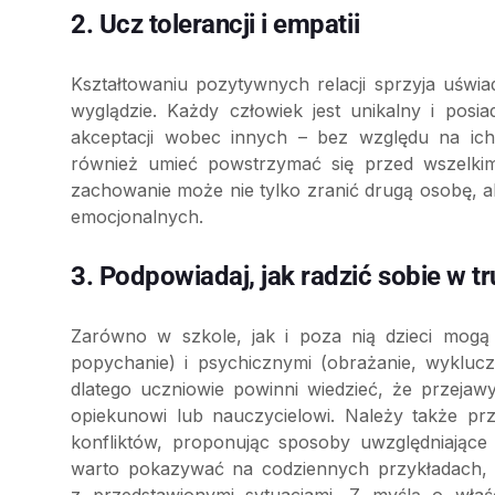
2. Ucz tolerancji i empatii
Kształtowaniu pozytywnych relacji sprzyja uświ
wyglądzie. Każdy człowiek jest unikalny i posi
akceptacji wobec innych – bez względu na ich
również umieć powstrzymać się przed wszelkim
zachowanie może nie tylko zranić drugą osobę, al
emocjonalnych.
3. Podpowiadaj, jak radzić sobie w t
Zarówno w szkole, jak i poza nią dzieci mogą 
popychanie) i psychicznymi (obrażanie, wykluc
dlatego uczniowie powinni wiedzieć, że przejawy
opiekunowi lub nauczycielowi. Należy także p
konfliktów, proponując sposoby uwzględniając
warto pokazywać na codziennych przykładach,
z przedstawionymi sytuacjami. Z myślą o właś