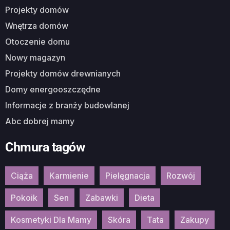
Projekty domów
Wnętrza domów
Otoczenie domu
Nowy magazyn
Projekty domów drewnianych
Domy energooszczędne
Informacje z branży budowlanej
Abc dobrej mamy
Chmura tagów
Ciąża
Karmienie
Pielęgnacja
Rozwój
Pokoik
Sen
Zabawki
Dieta
Kosmetyki Dla Mamy
Skóra
Tata
Zakupy