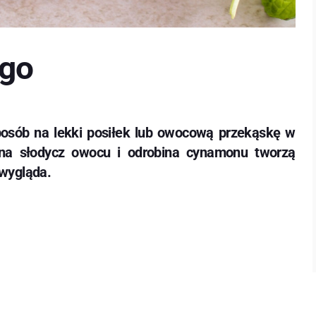
ngo
posób na lekki posiłek lub owocową przekąskę w
lna słodycz owocu i odrobina cynamonu tworzą
 wygląda.