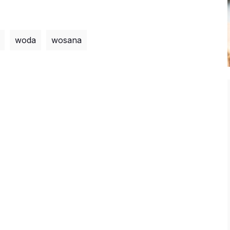
woda
wosana