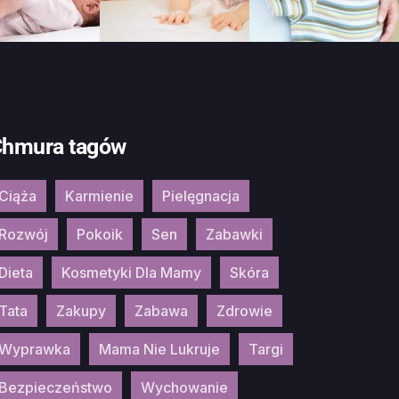
hmura tagów
Ciąża
Karmienie
Pielęgnacja
Rozwój
Pokoik
Sen
Zabawki
Dieta
Kosmetyki Dla Mamy
Skóra
Tata
Zakupy
Zabawa
Zdrowie
Wyprawka
Mama Nie Lukruje
Targi
Bezpieczeństwo
Wychowanie