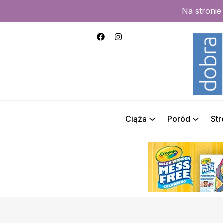
Na stroni
Ciąża
Poród
St