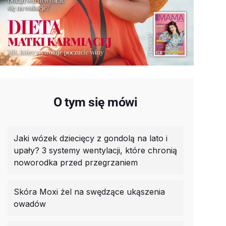
O tym się mówi
Jaki wózek dziecięcy z gondolą na lato i
upały? 3 systemy wentylacji, które chronią
noworodka przed przegrzaniem
Skóra Moxi żel na swędzące ukąszenia
owadów