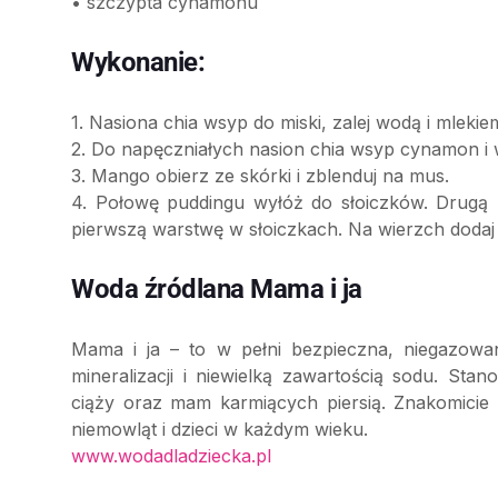
• szczypta cynamonu
Wykonanie:
1. Nasiona chia wsyp do miski, zalej wodą i mlekie
2. Do napęczniałych nasion chia wsyp cynamon i 
3. Mango obierz ze skórki i zblenduj na mus.
4. Połowę puddingu wyłóż do słoiczków. Drugą
pierwszą warstwę w słoiczkach. Na wierzch dodaj
Woda źródlana Mama i ja
Mama i ja – to w pełni bezpieczna, niegazowa
mineralizacji i niewielką zawartością sodu. Sta
ciąży oraz mam karmiących piersią. Znakomicie
niemowląt i dzieci w każdym wieku.
www.wodadladziecka.pl