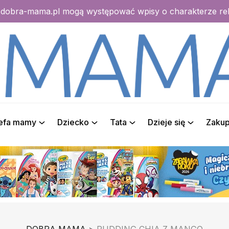
e dobra-mama.pl mogą występować wpisy o charakterze r
refa mamy
Dziecko
Tata
Dzieje się
Zaku