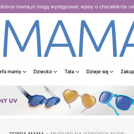
e dobra-mama.pl mogą występować wpisy o charakterze r
refa mamy
Dziecko
Tata
Dzieje się
Zaku