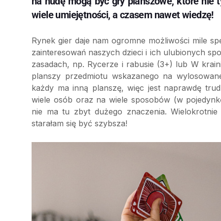
na nudę mogą być gry planszowe, które nie ty
wiele umiejętności, a czasem nawet wiedzę!
Rynek gier daje nam ogromne możliwości mile s
zainteresowań naszych dzieci i ich ulubionych sp
zasadach, np. Rycerze i rabusie (3+) lub W kraini
planszy przedmiotu wskazanego na wylosowanej
każdy ma inną planszę, więc jest naprawdę tru
wiele osób oraz na wiele sposobów (w pojedynkę
nie ma tu zbyt dużego znaczenia. Wielokrotnie
starałam się być szybsza!