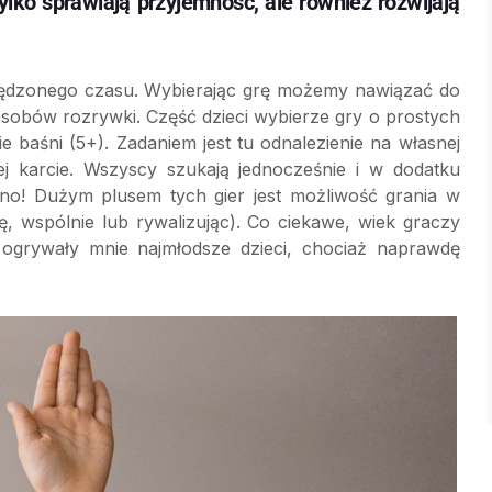
lko sprawiają przyjemność, ale również rozwijają
pędzonego czasu. Wybierając grę możemy nawiązać do
osobów rozrywki. Część dzieci wybierze gry o prostych
e baśni (5+). Zadaniem jest tu odnalezienie na własnej
 karcie. Wszyscy szukają jednocześnie i w dodatku
dno! Dużym plusem tych gier jest możliwość grania w
, wspólnie lub rywalizując). Co ciekawe, wiek graczy
 ogrywały mnie najmłodsze dzieci, chociaż naprawdę