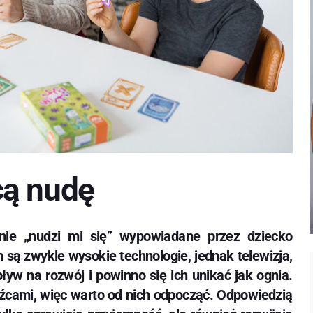
cą nudę
anie „nudzi mi się” wypowiadane przez dziecko
są zwykle wysokie technologie, jednak telewizja,
yw na rozwój i powinno się ich unikać jak ognia.
dźcami, więc warto od nich odpocząć. Odpowiedzią