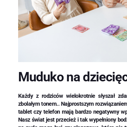
Muduko na dziecię
Każdy z rodziców wielokrotnie słyszał zd
zbolałym tonem.. Najprostszym rozwiązaniem 
tablet czy telefon mają bardzo negatywny wpł
Nasz świat jest przecież i tak wypełniony bo