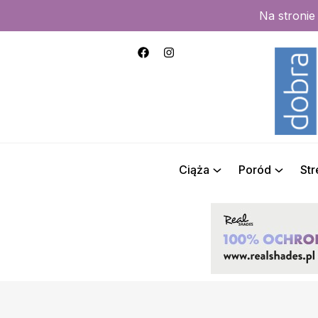
Na stroni
Ciąża
Poród
St