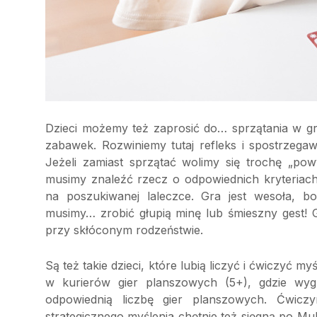
Dzieci możemy też zaprosić do… sprzątania w g
zabawek. Rozwiniemy tutaj refleks i spostrze
Jeżeli zamiast sprzątać wolimy się trochę „pow
musimy znaleźć rzecz o odpowiednich kryteriac
na poszukiwanej laleczce. Gra jest wesoła, b
musimy… zrobić głupią minę lub śmieszny gest! G
przy skłóconym rodzeństwie.
Są też takie dzieci, które lubią liczyć i ćwiczyć m
w kurierów gier planszowych (5+), gdzie wyg
odpowiednią liczbę gier planszowych. Ćwiczy
strategicznego myślenia chętnie też sięgną po Mul