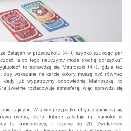
rze Bałagan w przedszkolu (4+), szybko szukając par
gawczość, a do tego nauczymy może trochę porządku?
ygłupiać” to sprawdzą się Matrioszki (4+), gdzie też
h: trzy wskazane na karcie kolory muszą być również
o kiedy już wypatrzymy odpowiednią Matrioszkę, to
ra świetnie rozładowuje atmosferę, więc sprawdzi się
yślenie logiczne. W takim przypadku chętnie zamienią się
rywa osoba, która dobrze załaduje np. samolot w
my tu koncentrację i liczenie do 20. Zwolennicy
ticity (5+), aby zbudować miasto i stawiać budynki tak,