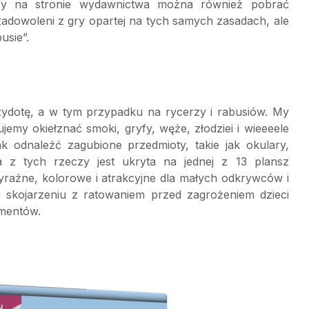
zy na stronie wydawnictwa można również pobrać
adowoleni z gry opartej na tych samych zasadach, ale
usie”.
brzydotę, a w tym przypadku na rycerzy i rabusiów. My
jemy okiełznać smoki, gryfy, węże, złodziei i wieeeele
k odnaleźć zagubione przedmioty, takie jak okulary,
z tych rzeczy jest ukryta na jednej z 13 plansz
yraźne, kolorowe i atrakcyjne dla małych odkrywców i
i skojarzeniu z ratowaniem przed zagrożeniem dzieci
ementów.