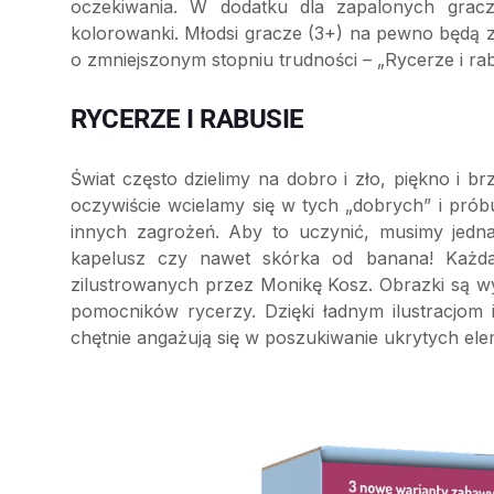
oczekiwania. W dodatku dla zapalonych grac
kolorowanki. Młodsi gracze (3+) na pewno będą z
o zmniejszonym stopniu trudności – „Rycerze i rab
RYCERZE I RABUSIE
Świat często dzielimy na dobro i zło, piękno i 
oczywiście wcielamy się w tych „dobrych” i próbu
innych zagrożeń. Aby to uczynić, musimy jedna
kapelusz czy nawet skórka od banana! Każda 
zilustrowanych przez Monikę Kosz. Obrazki są w
pomocników rycerzy. Dzięki ładnym ilustracjom 
chętnie angażują się w poszukiwanie ukrytych el