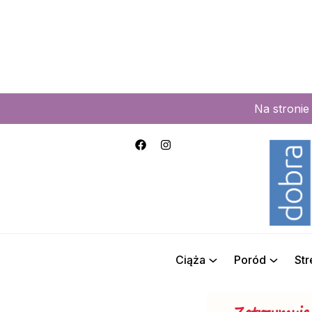
Na stroni
Ciąża
Poród
St