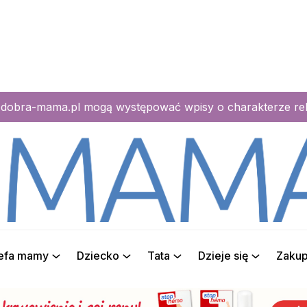
e dobra-mama.pl mogą występować wpisy o charakterze r
refa mamy
Dziecko
Tata
Dzieje się
Zaku