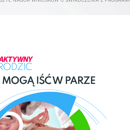
SZYŁ NABÓR WNIOSKÓW O ŚWIADCZENIA Z PROGRAM