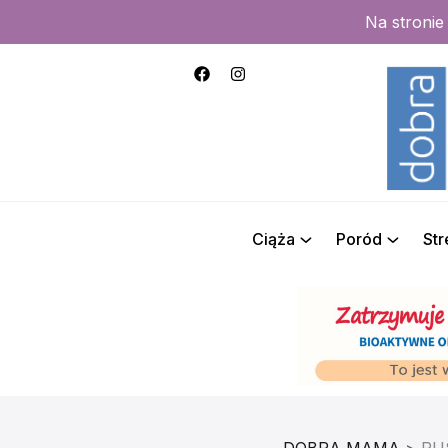
Na stroni
Ciąża
Poród
St