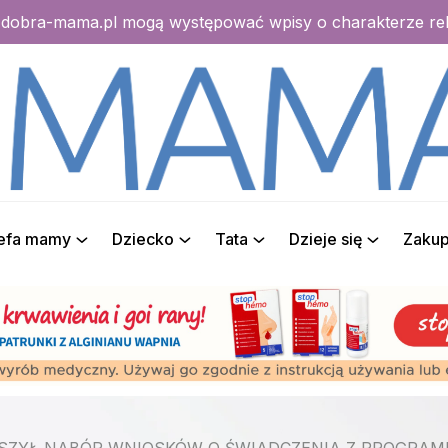
e dobra-mama.pl mogą występować wpisy o charakterze r
refa mamy
Dziecko
Tata
Dzieje się
Zaku