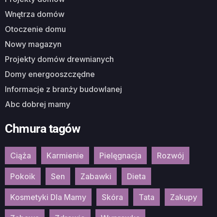
Wnętrza domów
Otoczenie domu
Nowy magazyn
Projekty domów drewnianych
Domy energooszczędne
Informacje z branży budowlanej
Abc dobrej mamy
Chmura tagów
Ciąża
Karmienie
Pielęgnacja
Rozwój
Pokoik
Sen
Zabawki
Dieta
Kosmetyki Dla Mamy
Skóra
Tata
Zakupy