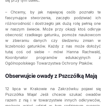
się przy tym bawić.
– Chcemy, by jak najwięcej osób poznało te
fascynujące stworzenia, zaczęło podziwiać ich
różnorodność i dostrzegło jak dużą rolę pełnią one
w naszym świecie. Może przy okazji ktoś odkryje
obecność rzadkiego gatunku, pomoże naukowcom
w zbieraniu danych czy śledzeniu zmian w
liczebności gatunków. Każdy z nas może dołożyć
tutaj coś od siebie – mówi Hanna Rachwald,
Koordynator programów edukacyjnych z
Ogólnopolskiego Towarzystwa Ochrony Ptaków.
Obserwujcie owady z Pszczółką Mają
12 lipca w Krakowie na Zakrzówku pojawi się
Pszczółka Maja! Jeśli chcecie szukać owadów
razem z nią i w towarzystwie innych odkrywców,
możecie wziąć udział w tym rodzinnym evencie.